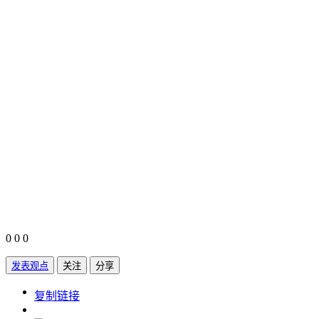
0
0
0
发表观点
关注
分享
https://www.edupk.cn/compare/34232
复制链接