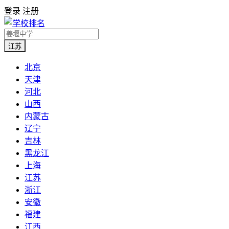
登录
注册
江苏
北京
天津
河北
山西
内蒙古
辽宁
吉林
黑龙江
上海
江苏
浙江
安徽
福建
江西