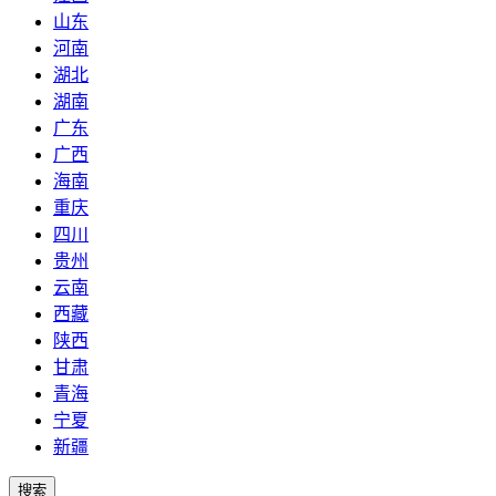
山东
河南
湖北
湖南
广东
广西
海南
重庆
四川
贵州
云南
西藏
陕西
甘肃
青海
宁夏
新疆
搜索