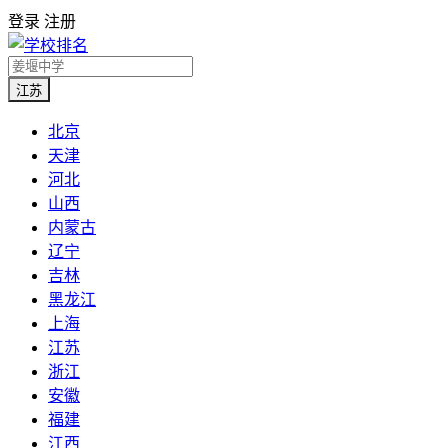
登录
注册
江苏
北京
天津
河北
山西
内蒙古
辽宁
吉林
黑龙江
上海
江苏
浙江
安徽
福建
江西