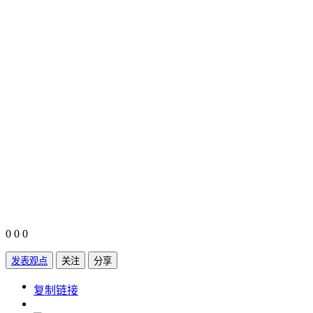
0
0
0
发表观点
关注
分享
https://www.edupk.cn/compare/4229944
复制链接