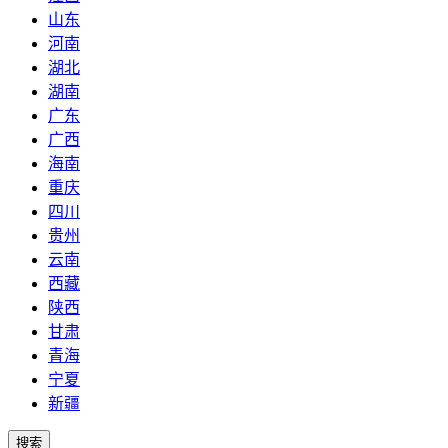
山东
河南
湖北
湖南
广东
广西
海南
重庆
四川
贵州
云南
西藏
陕西
甘肃
青海
宁夏
新疆
搜索