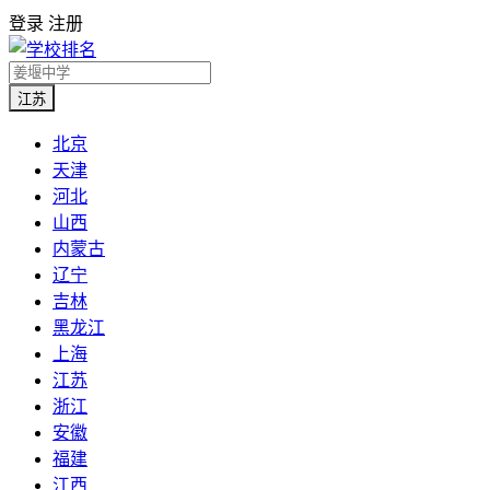
登录
注册
江苏
北京
天津
河北
山西
内蒙古
辽宁
吉林
黑龙江
上海
江苏
浙江
安徽
福建
江西