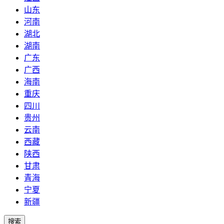
山东
河南
湖北
湖南
广东
广西
海南
重庆
四川
贵州
云南
西藏
陕西
甘肃
青海
宁夏
新疆
搜索