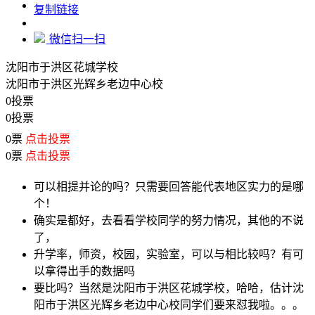
https://www.edupk.cn/compare/5853459
复制链接
微信扫一扫
沈阳市于洪区花城学校
沈阳市于洪区光辉乡老边中心校
0投票
0投票
0票
点击投票
0票
点击投票
可以相提并论的吗？只需要回答能代表地区实力的是哪
个！
确实是都好，去看看学校同学的努力情况，其他的不说
了，
升学率，师资，校园，实验室，可以与相比较吗？有可
以拿得出手的数据吗
要比吗？当然是沈阳市于洪区花城学校，哈哈，估计沈
阳市于洪区光辉乡老边中心校同学们要来怼我啦。。。