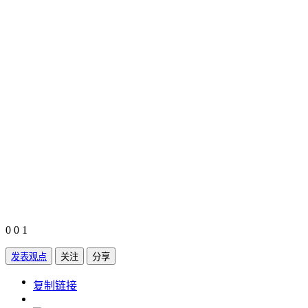
0
0
1
发表观点
关注
分享
https://www.edupk.cn/compare/3659867
复制链接