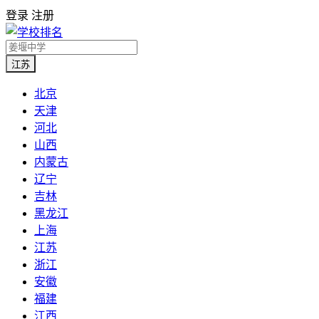
登录
注册
江苏
北京
天津
河北
山西
内蒙古
辽宁
吉林
黑龙江
上海
江苏
浙江
安徽
福建
江西