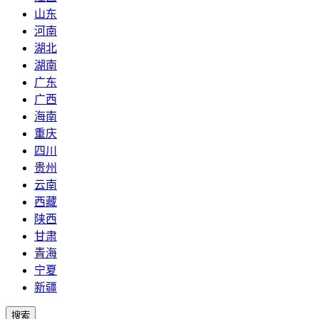
山东
河南
湖北
湖南
广东
广西
海南
重庆
四川
贵州
云南
西藏
陕西
甘肃
青海
宁夏
新疆
搜索