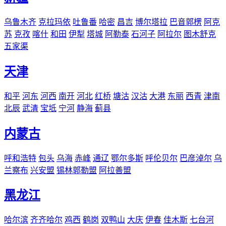
乌鲁木齐
克拉玛依
吐鲁番
哈密
昌吉
博尔塔拉
巴音郭楞
阿克
苏
克孜
喀什
和田
伊犁
塔城
阿勒泰
石河子
阿拉尔
图木舒克
五家渠
天津
和平
河东
河西
南开
河北
红桥
塘沽
汉沽
大港
东丽
西青
津南
北辰
武清
宝坻
宁河
静海
蓟县
内蒙古
呼和浩特
包头
乌海
赤峰
通辽
鄂尔多斯
呼伦贝尔
巴彦淖尔
乌
兰察布
兴安盟
锡林郭勒盟
阿拉善盟
黑龙江
哈尔滨
齐齐哈尔
鸡西
鹤岗
双鸭山
大庆
伊春
佳木斯
七台河