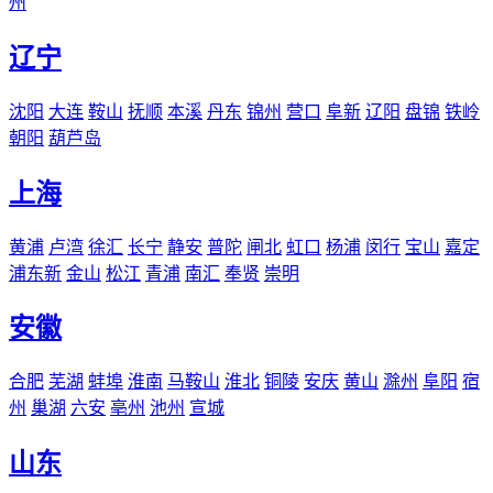
州
辽宁
沈阳
大连
鞍山
抚顺
本溪
丹东
锦州
营口
阜新
辽阳
盘锦
铁岭
朝阳
葫芦岛
上海
黄浦
卢湾
徐汇
长宁
静安
普陀
闸北
虹口
杨浦
闵行
宝山
嘉定
浦东新
金山
松江
青浦
南汇
奉贤
崇明
安徽
合肥
芜湖
蚌埠
淮南
马鞍山
淮北
铜陵
安庆
黄山
滁州
阜阳
宿
州
巢湖
六安
亳州
池州
宣城
山东