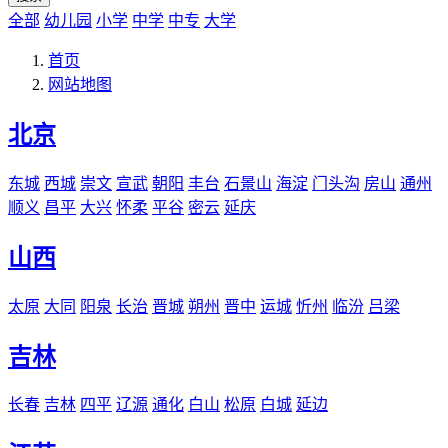
全部
幼儿园
小学
中学
中专
大学
首页
网站地图
北京
东城
西城
崇文
宣武
朝阳
丰台
石景山
海淀
门头沟
房山
通州
顺义
昌平
大兴
怀柔
平谷
密云
延庆
山西
太原
大同
阳泉
长治
晋城
朔州
晋中
运城
忻州
临汾
吕梁
吉林
长春
吉林
四平
辽源
通化
白山
松原
白城
延边