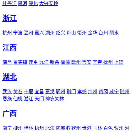
牡丹江
黑河
绥化
大兴安岭
浙江
杭州
宁波
温州
嘉兴
湖州
绍兴
舟山
衢州
金华
台州
丽水
江西
南昌
景德镇
萍乡
九江
新余
鹰潭
赣州
吉安
宜春
抚州
上饶
湖北
武汉
黄石
十堰
宜昌
襄樊
鄂州
荆门
孝感
荆州
黄冈
咸宁
随州
恩施
仙桃
潜江
天门
神农架林
广西
南宁
柳州
桂林
梧州
北海
防城港
钦州
贵港
玉林
百色
贺州
河