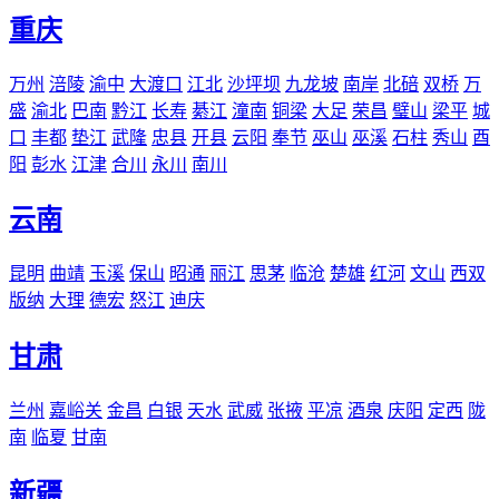
重庆
万州
涪陵
渝中
大渡口
江北
沙坪坝
九龙坡
南岸
北碚
双桥
万
盛
渝北
巴南
黔江
长寿
綦江
潼南
铜梁
大足
荣昌
璧山
梁平
城
口
丰都
垫江
武隆
忠县
开县
云阳
奉节
巫山
巫溪
石柱
秀山
酉
阳
彭水
江津
合川
永川
南川
云南
昆明
曲靖
玉溪
保山
昭通
丽江
思茅
临沧
楚雄
红河
文山
西双
版纳
大理
德宏
怒江
迪庆
甘肃
兰州
嘉峪关
金昌
白银
天水
武威
张掖
平凉
酒泉
庆阳
定西
陇
南
临夏
甘南
新疆