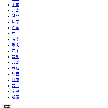
山东
河南
湖北
湖南
广东
广西
海南
重庆
四川
贵州
云南
西藏
陕西
甘肃
青海
宁夏
新疆
搜索