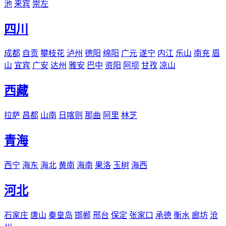
池
来宾
崇左
四川
成都
自贡
攀枝花
泸州
德阳
绵阳
广元
遂宁
内江
乐山
南充
眉
山
宜宾
广安
达州
雅安
巴中
资阳
阿坝
甘孜
凉山
西藏
拉萨
昌都
山南
日喀则
那曲
阿里
林芝
青海
西宁
海东
海北
黄南
海南
果洛
玉树
海西
河北
石家庄
唐山
秦皇岛
邯郸
邢台
保定
张家口
承德
衡水
廊坊
沧