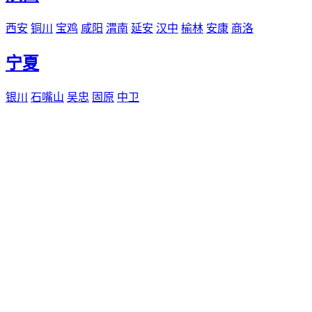
西安
铜川
宝鸡
咸阳
渭南
延安
汉中
榆林
安康
商洛
宁夏
银川
石嘴山
吴忠
固原
中卫