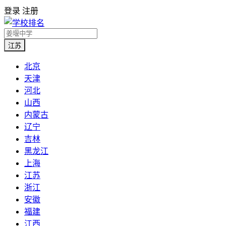
登录
注册
江苏
北京
天津
河北
山西
内蒙古
辽宁
吉林
黑龙江
上海
江苏
浙江
安徽
福建
江西