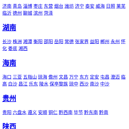
济南
青岛
淄博
枣庄
东营
烟台
潍坊
济宁
泰安
威海
日照
莱芜
临沂
德州
聊城
滨州
菏泽
湖南
长沙
株洲
湘潭
衡阳
邵阳
岳阳
常德
张家界
益阳
郴州
永州
怀
化
娄底
湘西
海南
海口
三亚
五指山
琼海
儋州
文昌
万宁
东方
定安
屯昌
澄迈
临
高
白沙
昌江
乐东
陵水
保亭黎族
琼中
西沙
南沙
中沙
贵州
贵阳
六盘水
遵义
安顺
铜仁
黔西南
毕节
黔东南
黔南
陕西