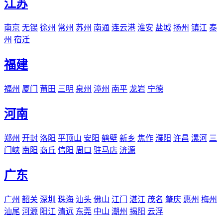
江苏
南京
无锡
徐州
常州
苏州
南通
连云港
淮安
盐城
扬州
镇江
泰
州
宿迁
福建
福州
厦门
莆田
三明
泉州
漳州
南平
龙岩
宁德
河南
郑州
开封
洛阳
平顶山
安阳
鹤壁
新乡
焦作
濮阳
许昌
漯河
三
门峡
南阳
商丘
信阳
周口
驻马店
济源
广东
广州
韶关
深圳
珠海
汕头
佛山
江门
湛江
茂名
肇庆
惠州
梅州
汕尾
河源
阳江
清远
东莞
中山
潮州
揭阳
云浮