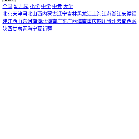
全国
幼儿园
小学
中学
中专
大学
北京
天津
河北
山西
内蒙古
辽宁
吉林
黑龙江
上海
江苏
浙江
安徽
福
建
江西
山东
河南
湖北
湖南
广东
广西
海南
重庆
四川
贵州
云南
西藏
陕西
甘肃
青海
宁夏
新疆