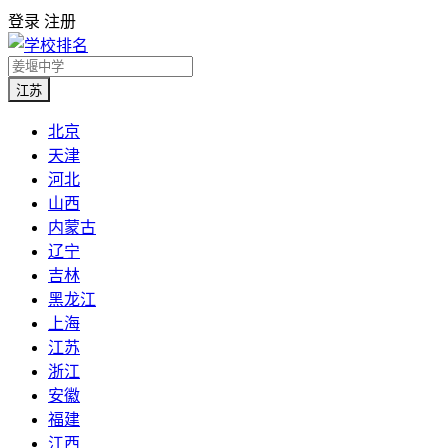
登录
注册
江苏
北京
天津
河北
山西
内蒙古
辽宁
吉林
黑龙江
上海
江苏
浙江
安徽
福建
江西