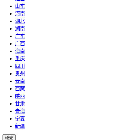
山东
河南
湖北
湖南
广东
广西
海南
重庆
四川
贵州
云南
西藏
陕西
甘肃
青海
宁夏
新疆
搜索