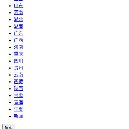
山东
河南
湖北
湖南
广东
广西
海南
重庆
四川
贵州
云南
西藏
陕西
甘肃
青海
宁夏
新疆
搜索