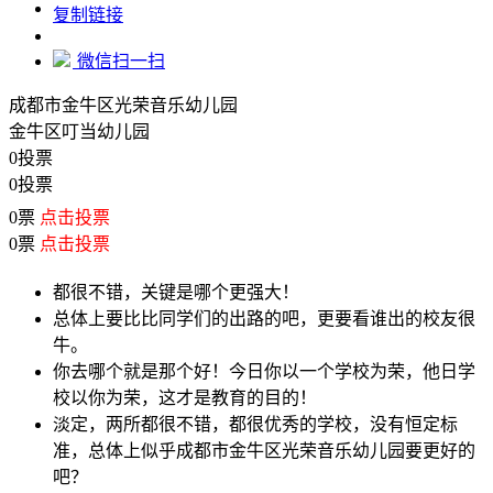
https://www.edupk.cn/compare/6804237
复制链接
微信扫一扫
成都市金牛区光荣音乐幼儿园
金牛区叮当幼儿园
0投票
0投票
0票
点击投票
0票
点击投票
都很不错，关键是哪个更强大！
总体上要比比同学们的出路的吧，更要看谁出的校友很
牛。
你去哪个就是那个好！今日你以一个学校为荣，他日学
校以你为荣，这才是教育的目的！
淡定，两所都很不错，都很优秀的学校，没有恒定标
准，总体上似乎成都市金牛区光荣音乐幼儿园要更好的
吧？