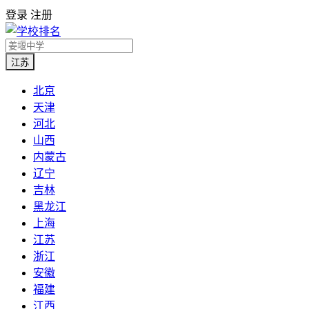
登录
注册
江苏
北京
天津
河北
山西
内蒙古
辽宁
吉林
黑龙江
上海
江苏
浙江
安徽
福建
江西