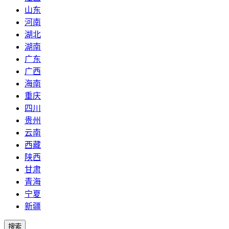
山东
河南
湖北
湖南
广东
广西
海南
重庆
四川
贵州
云南
西藏
陕西
甘肃
青海
宁夏
新疆
搜索