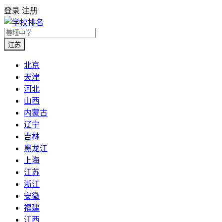
登录
注册
江苏
北京
天津
河北
山西
内蒙古
辽宁
吉林
黑龙江
上海
江苏
浙江
安徽
福建
江西