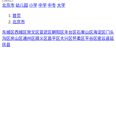
北京市
幼儿园
小学
中学
中专
大学
首页
北京市
东城区
西城区
崇文区
宣武区
朝阳区
丰台区
石景山区
海淀区
门头
沟区
房山区
通州区
顺义区
昌平区
大兴区
怀柔区
平谷区
密云县
延
庆县