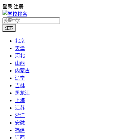
登录
注册
江苏
北京
天津
河北
山西
内蒙古
辽宁
吉林
黑龙江
上海
江苏
浙江
安徽
福建
江西