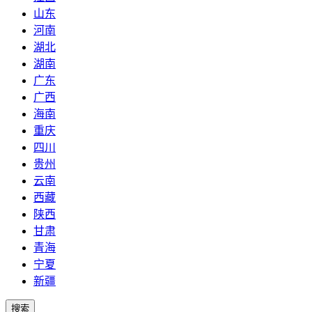
山东
河南
湖北
湖南
广东
广西
海南
重庆
四川
贵州
云南
西藏
陕西
甘肃
青海
宁夏
新疆
搜索