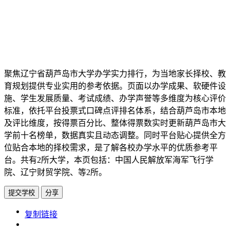
聚焦辽宁省葫芦岛市大学办学实力排行，为当地家长择校、教
育规划提供专业实用的参考依据。页面以办学成果、软硬件设
施、学生发展质量、考试成绩、办学声誉等多维度为核心评价
标准，依托平台投票式口碑点评排名体系，结合葫芦岛市本地
及评比维度，按得票百分比、整体得票数实时更新葫芦岛市大
学前十名榜单，数据真实且动态调整。同时平台贴心提供全方
位贴合本地的择校需求，是了解各校办学水平的优质参考平
台。共有2所大学，本页包括：中国人民解放军海军飞行学
院、辽宁财贸学院、等2所。
提交学校
分享
https://www.edupk.cn/ct/1136/tp/5
复制链接