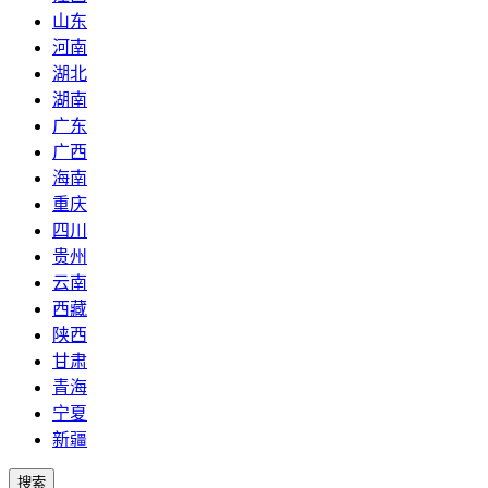
山东
河南
湖北
湖南
广东
广西
海南
重庆
四川
贵州
云南
西藏
陕西
甘肃
青海
宁夏
新疆
搜索