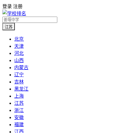
登录
注册
江苏
北京
天津
河北
山西
内蒙古
辽宁
吉林
黑龙江
上海
江苏
浙江
安徽
福建
江西