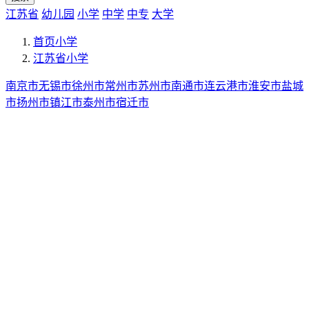
江苏省
幼儿园
小学
中学
中专
大学
首页
小学
江苏省
小学
南京市
无锡市
徐州市
常州市
苏州市
南通市
连云港市
淮安市
盐城
市
扬州市
镇江市
泰州市
宿迁市