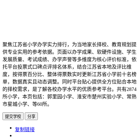
聚焦江苏省小学办学实力排行，为当地家长择校、教育规划提
供专业实用的参考依据。页面以办学成果、软硬件设施、学生
发展质量、考试成绩、办学声誉等多维度为核心评价标准，依
托平台投票式口碑点评排名体系，结合江苏省本地及评比维
度，按得票百分比、整体得票数实时更新江苏省小学前十名榜
单，数据真实且动态调整。同时平台贴心提供全方位贴合本地
的择校需求，是了解各校办学水平的优质参考平台。共有2874
所小学，本页包括：郭里园小学、淮安市楚州实验小学、常熟
市星城小学、等60所。
提交学校
分享
https://www.edupk.cn/ct/1595/tp/2
复制链接