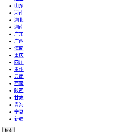
山东
河南
湖北
湖南
广东
广西
海南
重庆
四川
贵州
云南
西藏
陕西
甘肃
青海
宁夏
新疆
搜索