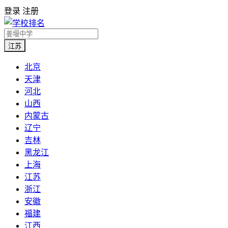
登录
注册
江苏
北京
天津
河北
山西
内蒙古
辽宁
吉林
黑龙江
上海
江苏
浙江
安徽
福建
江西