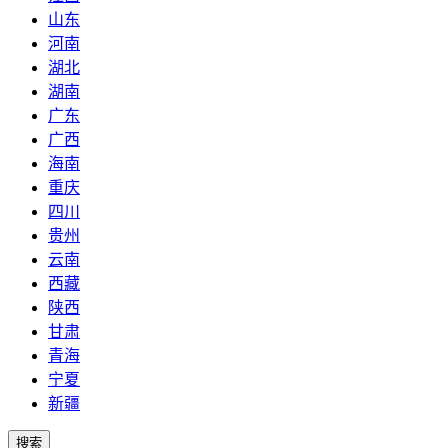
山东
河南
湖北
湖南
广东
广西
海南
重庆
四川
贵州
云南
西藏
陕西
甘肃
青海
宁夏
新疆
搜索