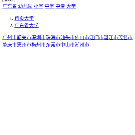
广东省
幼儿园
小学
中学
中专
大学
首页
大学
广东省
大学
广州市
韶关市
深圳市
珠海市
汕头市
佛山市
江门市
湛江市
茂名市
肇庆市
惠州市
梅州市
东莞市
中山市
潮州市