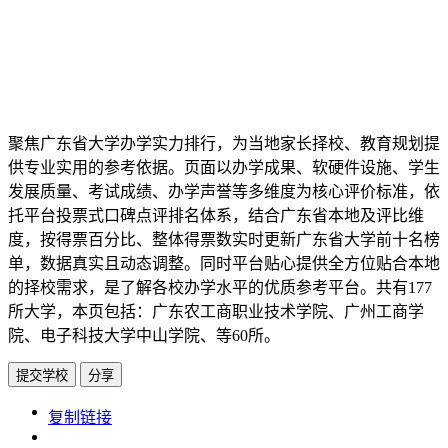
聚焦广东省大学办学实力排行，为当地家长择校、教育规划提
供专业实用的参考依据。页面以办学成果、软硬件设施、学生
发展质量、考试成绩、办学声誉等多维度为核心评价标准，依
托平台投票式口碑点评排名体系，结合广东省本地及评比维
度，按得票百分比、整体得票数实时更新广东省大学前十名榜
单，数据真实且动态调整。同时平台贴心提供全方位贴合本地
的择校需求，是了解各校办学水平的优质参考平台。共有177
所大学，本页包括：广东农工商职业技术学院、广州工商学
院、电子科技大学中山学院、等60所。
提交学校
分享
https://www.edupk.cn/ct/2741/tp/5
复制链接