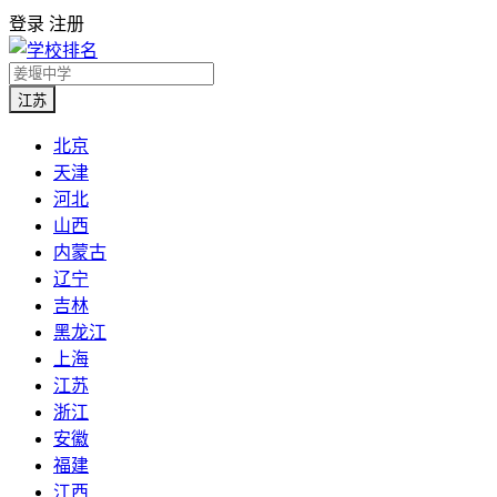
登录
注册
江苏
北京
天津
河北
山西
内蒙古
辽宁
吉林
黑龙江
上海
江苏
浙江
安徽
福建
江西