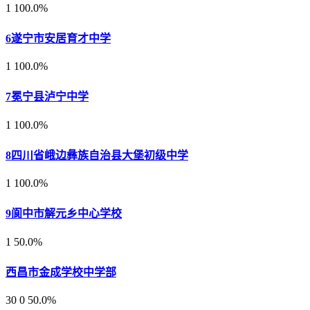
1
100.0%
6
遂宁市安居育才中学
1
100.0%
7
冕宁县泸宁中学
1
100.0%
8
四川省峨边彝族自治县大堡初级中学
1
100.0%
9
阆中市解元乡中心学校
1
50.0%
西昌市金成学校中学部
30
0
50.0%