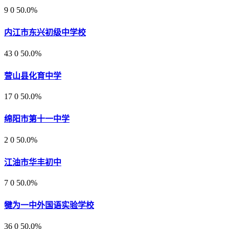
9
0
50.0%
内江市东兴初级中学校
43
0
50.0%
营山县化育中学
17
0
50.0%
绵阳市第十一中学
2
0
50.0%
江油市华丰初中
7
0
50.0%
犍为一中外国语实验学校
36
0
50.0%