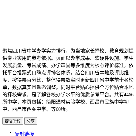
聚焦四川省中学办学实力排行，为当地家长择校、教育规划提
供专业实用的参考依据。页面以办学成果、软硬件设施、学生
发展质量、考试成绩、办学声誉等多维度为核心评价标准，依
托平台投票式口碑点评排名体系，结合四川省本地及评比维
度，按得票百分比、整体得票数实时更新四川省中学前十名榜
单，数据真实且动态调整。同时平台贴心提供全方位贴合本地
的择校需求，是了解各校办学水平的优质参考平台。共有4466
所中学，本页包括：简阳通材实验学校、西昌市民族中学初
中、西昌市西乡中学、等60所。
提交学校
分享
https://www.edupk.cn/ct/4014/tp/3
复制链接