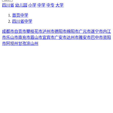
四川省
幼儿园
小学
中学
中专
大学
首页
中学
四川省
中学
成都市
自贡市
攀枝花市
泸州市
德阳市
绵阳市
广元市
遂宁市
内江
市
乐山市
南充市
眉山市
宜宾市
广安市
达州市
雅安市
巴中市
资阳
市
阿坝州
甘孜
凉山州