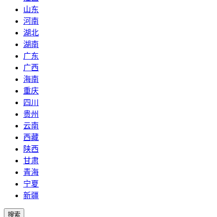
山东
河南
湖北
湖南
广东
广西
海南
重庆
四川
贵州
云南
西藏
陕西
甘肃
青海
宁夏
新疆
搜索