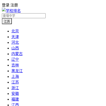
登录
注册
江苏
北京
天津
河北
山西
内蒙古
辽宁
吉林
黑龙江
上海
江苏
浙江
安徽
福建
江西