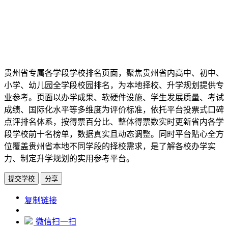
贵州省专属各学段学校排名页面，聚焦贵州省内高中、初中、
小学、幼儿园全学段校园排名，为本地择校、升学规划提供专
业参考。页面以办学成果、软硬件设施、学生发展质量、考试
成绩、国际化水平等多维度为评价标准，依托平台投票式口碑
点评排名体系，按得票百分比、整体得票数实时更新省内各学
段学校前十名榜单，数据真实且动态调整。同时平台贴心全方
位覆盖贵州省本地不同学段的择校需求，是了解各校办学实
力、制定升学规划的实用参考平台。
提交学校
分享
https://www.edupk.cn/ct/4217
复制链接
微信扫一扫