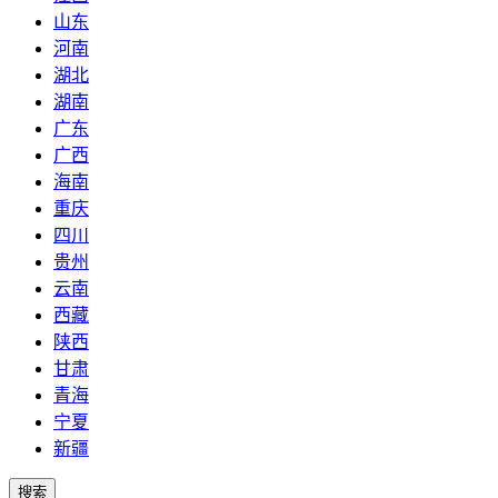
山东
河南
湖北
湖南
广东
广西
海南
重庆
四川
贵州
云南
西藏
陕西
甘肃
青海
宁夏
新疆
搜索