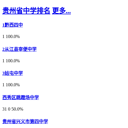
贵州省中学排名
更多...
1
黔西四中
1
100.0%
2
从江县宰便中学
1
100.0%
3
姑屯中学
1
100.0%
西秀区跳蹬场中学
31
0
50.0%
贵州省兴义市第四中学