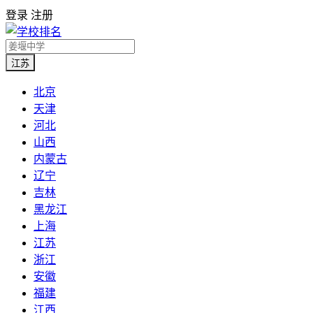
登录
注册
江苏
北京
天津
河北
山西
内蒙古
辽宁
吉林
黑龙江
上海
江苏
浙江
安徽
福建
江西