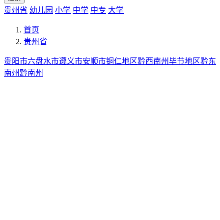
贵州省
幼儿园
小学
中学
中专
大学
首页
贵州省
贵阳市
六盘水市
遵义市
安顺市
铜仁地区
黔西南州
毕节地区
黔东
南州
黔南州