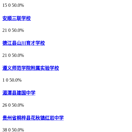
15
0
50.0%
安顺三联学校
21
0
50.0%
德江县山川育才学校
21
0
50.0%
遵义师范学院附属实验学校
1
0
50.0%
湄潭县建国中学
26
0
50.0%
贵州省桐梓县花秋镇红岩中学
38
0
50.0%