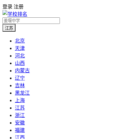
登录
注册
江苏
北京
天津
河北
山西
内蒙古
辽宁
吉林
黑龙江
上海
江苏
浙江
安徽
福建
江西