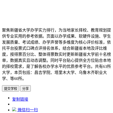
聚焦新疆省大学办学实力排行，为当地家长择校、教育规划提
供专业实用的参考依据。页面以办学成果、软硬件设施、学生
发展质量、考试成绩、办学声誉等多维度为核心评价标准，依
托平台投票式口碑点评排名体系，结合新疆省本地及评比维
度，按得票百分比、整体得票数实时更新新疆省大学前十名榜
单，数据真实且动态调整。同时平台贴心提供全方位贴合本地
的择校需求，是了解各校办学水平的优质参考平台。共有63所
大学，本页包括：昌吉学院、塔里木大学、乌鲁木齐职业大
学、等60所。
提交学校
分享
https://www.edupk.cn/ct/4831/tp/5
复制链接
微信扫一扫