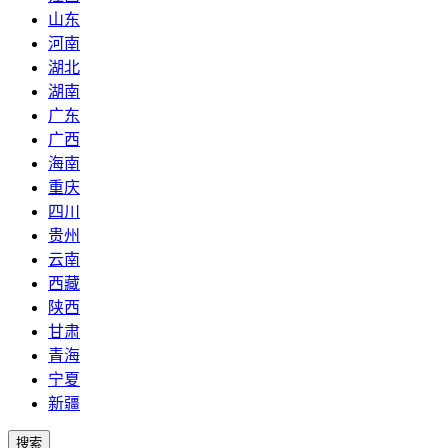
山东
河南
湖北
湖南
广东
广西
海南
重庆
四川
贵州
云南
西藏
陕西
甘肃
青海
宁夏
新疆
搜索