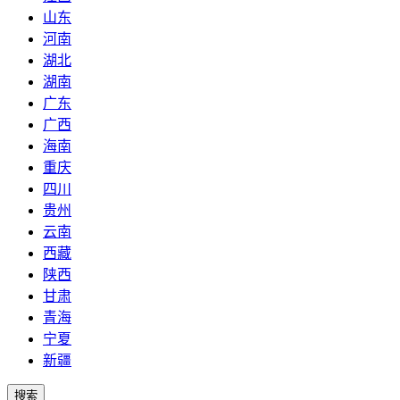
山东
河南
湖北
湖南
广东
广西
海南
重庆
四川
贵州
云南
西藏
陕西
甘肃
青海
宁夏
新疆
搜索