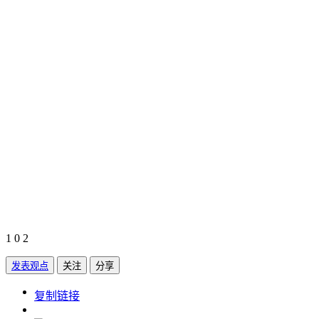
1
0
2
发表观点
关注
分享
https://www.edupk.cn/compare/1128409
复制链接