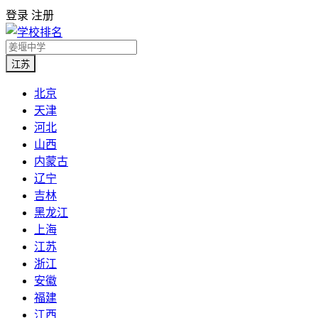
登录
注册
江苏
北京
天津
河北
山西
内蒙古
辽宁
吉林
黑龙江
上海
江苏
浙江
安徽
福建
江西