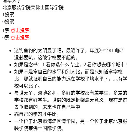
清华大学
北京服装学院莱佛士国际学院
1投票
0投票
1票
点击投票
0票
点击投票
这钓鱼钓的太明显了吧，最近咋了，年底冲个KPI嘛？
没必要叭，这破学校要不起的。
如果是念书：1.看你选什么专业，2.看你想去哪个城市！
如果不是拿自己的水平和别人比，而是只知道拿学校
比，那就证明自己的能力远在学校平均水平下，只有学
校可以比了。
与世无争，淡薄名利，多好的学校都有差学生，多差的
学校都有好学生。世俗的既定框架毫无意义，现在是过
去争取到的，未来也在自己手中
靠自己的学习才牛比。
一个位于北京市海淀区清华园，另一个位于北京北京服
装学院莱佛士国际学院。