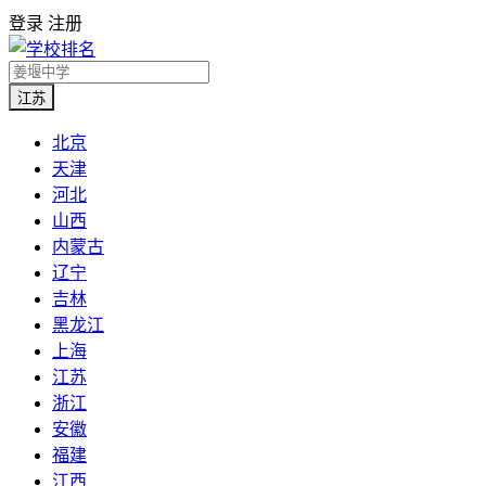
登录
注册
江苏
北京
天津
河北
山西
内蒙古
辽宁
吉林
黑龙江
上海
江苏
浙江
安徽
福建
江西