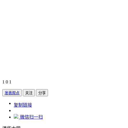
1
0
1
发表观点
关注
分享
https://www.edupk.cn/compare/47632
复制链接
微信扫一扫