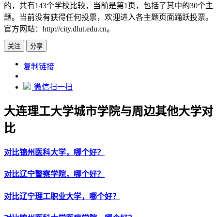
的，共有143个学校比较，当前是第1页，包括了其中的30个主
题。当前没有获得任何投票，欢迎进入各主题页面踊跃投票。
官方网站：http://city.dlut.edu.cn。
关注
分享
https://www.edupk.cn/xx/240844
复制链接
微信扫一扫
大连理工大学城市学院与周边其他大学对
比
对比锦州医科大学，哪个好？
对比辽宁警察学院，哪个好？
对比辽宁理工职业大学，哪个好？