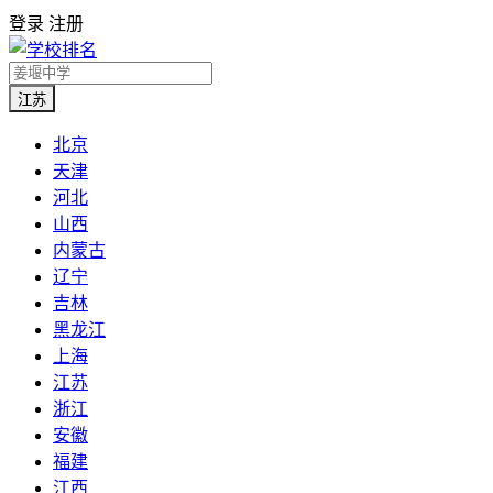
登录
注册
江苏
北京
天津
河北
山西
内蒙古
辽宁
吉林
黑龙江
上海
江苏
浙江
安徽
福建
江西