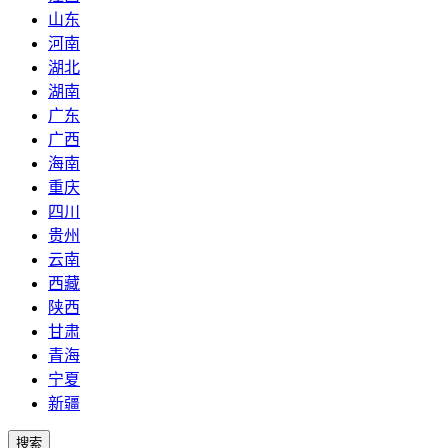
山东
河南
湖北
湖南
广东
广西
海南
重庆
四川
贵州
云南
西藏
陕西
甘肃
青海
宁夏
新疆
搜索