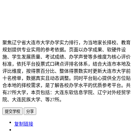
聚焦辽宁省大连市大学办学实力排行，为当地家长择校、教育
规划提供专业实用的参考依据。页面以办学成果、软硬件设
施、学生发展质量、考试成绩、办学声誉等多维度为核心评价
标准，依托平台投票式口碑点评排名体系，结合大连市本地及
评比维度，按得票百分比、整体得票数实时更新大连市大学前
十名榜单，数据真实且动态调整。同时平台贴心提供全方位贴
合本地的择校需求，是了解各校办学水平的优质参考平台。共
有27所大学，本页包括：大连东软信息学院、辽宁对外经贸学
院、大连民族大学、等27所。
提交学校
分享
https://www.edupk.cn/ct/1043/tp/5
复制链接