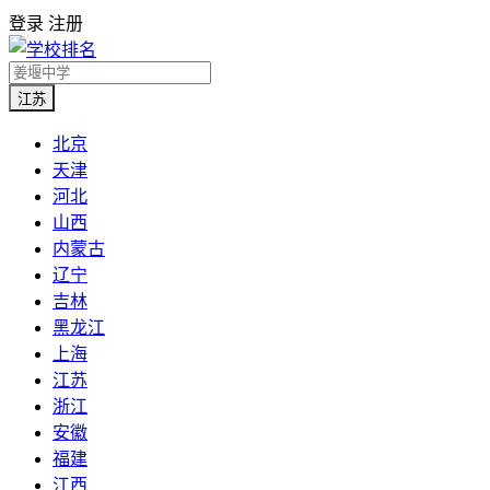
登录
注册
江苏
北京
天津
河北
山西
内蒙古
辽宁
吉林
黑龙江
上海
江苏
浙江
安徽
福建
江西