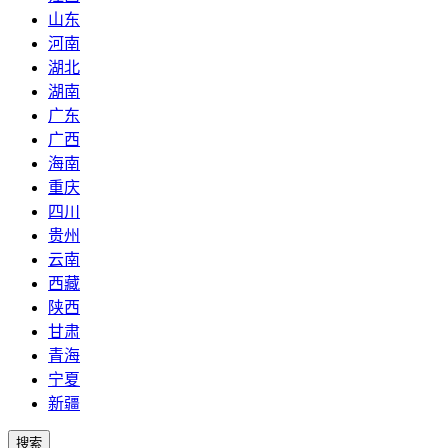
山东
河南
湖北
湖南
广东
广西
海南
重庆
四川
贵州
云南
西藏
陕西
甘肃
青海
宁夏
新疆
搜索