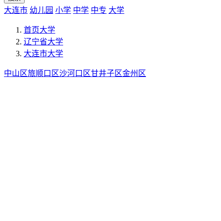
大连市
幼儿园
小学
中学
中专
大学
首页
大学
辽宁省
大学
大连市
大学
中山区
旅顺口区
沙河口区
甘井子区
金州区