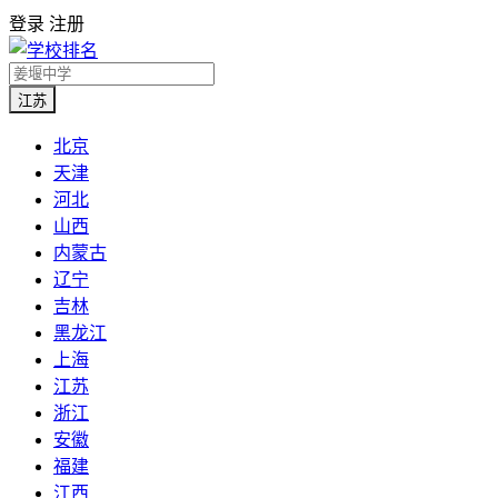
登录
注册
江苏
北京
天津
河北
山西
内蒙古
辽宁
吉林
黑龙江
上海
江苏
浙江
安徽
福建
江西