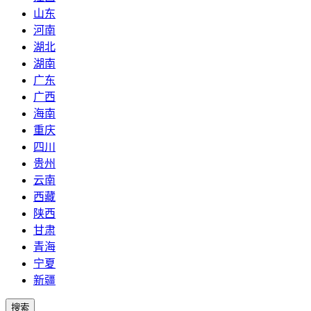
山东
河南
湖北
湖南
广东
广西
海南
重庆
四川
贵州
云南
西藏
陕西
甘肃
青海
宁夏
新疆
搜索